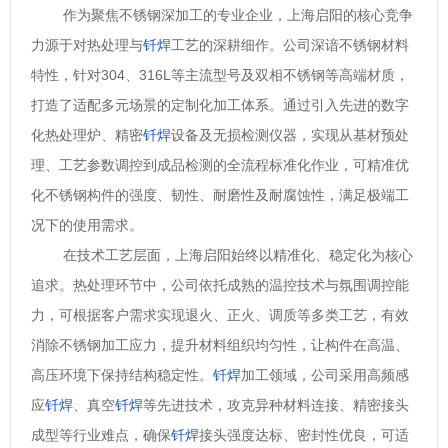
作为聚焦不锈钢深加工的专业企业，上海启阳的核心竞争
力源于对热处理与
钎焊
工艺的深耕细作。公司深谙不锈钢材料
特性，针对
304、316L等主流型号及双相不锈钢等高端材质，
打造了适配多元场景的定制化加工体系。通过引入先进的数字
化热处理炉、精密
钎焊
设备及无损检测仪器，实现从基材预处
理、工艺参数调控到成品检测的全流程标准化作业，可精准优
化不锈钢构件的强度、韧性、耐磨性及耐腐蚀性，满足极端工
况下的使用需求。
在技术工艺层面，上海启阳始终以精准化、稳定化为核心
追求。热处理环节中，公司依托成熟的温控技术与氛围调控能
力，可根据客户需求实现退火、正火、调质等多类工艺，有效
消除不锈钢加工应力，提升材料组织均匀性，让构件在高温、
高压环境下保持结构稳定性。
钎焊
加工领域，公司采用高频感
应
钎焊
、真空
钎焊
等先进技术，攻克异种材料连接、精密接头
成型等行业难点，确保
钎焊
接头强度达标、密封性优良，可适