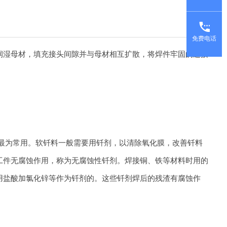
免费电话
润湿母材，填充接头间隙并与母材相互扩散，将焊件牢固的连接
最为常用。软钎料一般需要用钎剂，以清除氧化膜，改善钎料
工件无腐蚀作用，称为无腐蚀性钎剂。焊接铜、铁等材料时用的
用盐酸加氯化锌等作为钎剂的。这些钎剂焊后的残渣有腐蚀作