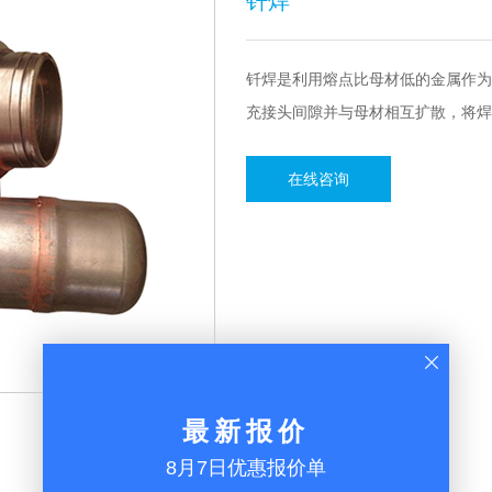
钎焊
钎焊是利用熔点比母材低的金属作为
充接头间隙并与母材相互扩散，将焊
在线咨询
最新报价
8月7日优惠报价单