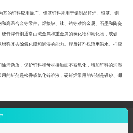
为基的钎料应用最广。铝基钎料常用于铝制品
钎焊
。银基、铜
钢和高温合金等零件。焊接铍、钛、锆等难熔金属、石墨和陶瓷
。硬
钎焊
钎剂通常由碱金属和重金属的氯化物和氟化物，或硼
以增强其去除氧化膜和润湿的能力。焊后钎剂残渣用温水、柠檬
和油污杂质，保护钎料和母材接触面不被氧化，增加钎料的润湿
常用的钎剂是松香或氯化锌溶液，硬
钎焊
常用的钎剂是硼砂、硼
联络我们