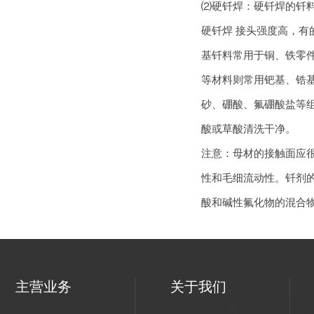
⑵硬
钎焊
：硬
钎焊
的钎料
硬
钎焊
接头强度高，有
基钎料常用于铜、铁零
等材料则常用钯基、锆
砂、硼酸、氟硼酸盐等
酸或草酸清洗干净。
注意：母材的接触面应
性和毛细流动性。钎剂
酸和碱性氟化物的混合
主营业务
关于我们