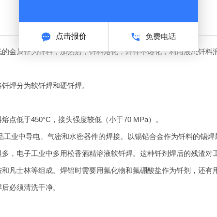
点击报价
免费电话
低的金属作为钎料，加热后，钎料熔化，焊件不熔化，利用液态钎料
将
钎焊
分为软
钎焊
和硬
钎焊
。
熔点低于450°C，接头强度较低（小于70 MPa）。
品工业中导电、气密和水密器件的焊接。以锡铅合金作为钎料的锡焊
很多，电子工业中多用松香酒精溶液软
钎焊
。这种钎剂焊后的残渣对
铵和凡士林等组成。焊铝时需要用氟化物和氟硼酸盐作为钎剂，还有
焊后必须清洗干净。