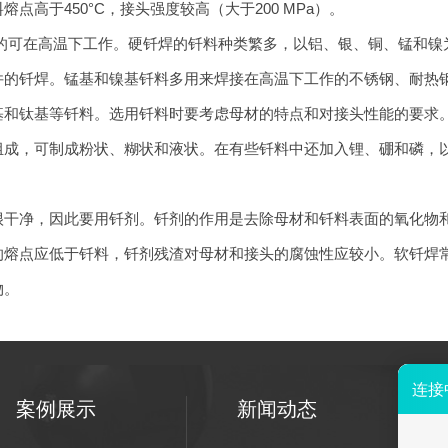
熔点高于450°C，接头强度较高（大于200 MPa）。
的可在高温下工作。硬
钎焊
的钎料种类繁多，以铝、银、铜、锰和镍
件的
钎焊
。锰基和镍基钎料多用来焊接在高温下工作的不锈钢、耐热
基和钛基等钎料。选用钎料时要考虑母材的特点和对接头性能的要求
组成，可制成粉状、糊状和液状。在有些钎料中还加入锂、硼和磷，
很干净，因此要用钎剂。钎剂的作用是去除母材和钎料表面的氧化物
的熔点应低于钎料，钎剂残渣对母材和接头的腐蚀性应较小。软
钎焊
物。
案例展示
新闻动态