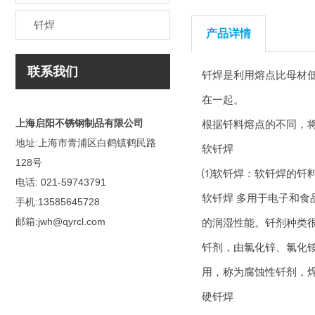
钎焊
产品详情
联系我们
钎焊
是利用熔点比母材
在一起。
上海启阳不锈钢制品有限公司
根据钎料熔点的不同，
地址:上海市青浦区白鹤镇鹤民路
软
钎焊
128号
⑴软
钎焊
：软
钎焊
的钎料
电话: 021-59743791
软
钎焊
多用于电子和食
手机:13585645728
邮箱:jwh@qyrcl.com
的润湿性能。钎剂种类
钎剂，由氯化锌、氯化
用，称为腐蚀性钎剂，
硬
钎焊