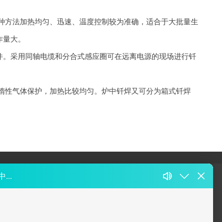
种方法加热均匀、迅速、温度控制较为准确，适合于大批量生
作量大。
件。采用同轴电缆和分合式感应圈可在远离电源的现场进行
钎
惰性气体保护，加热比较均匀。炉中
钎焊
又可分为箱式
钎焊
联络我们
座机： 021-59743791