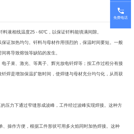
免费电话
料液相线温度25 - 60℃，以保证钎料能填满间隙。
以保证加热均匀。钎料与母材作用强烈的，保温时间要短。一般
时间将导致熔蚀等缺陷的发生。
、电子束、激光、等离子、辉光放电
钎焊
等；按工作过程分有接
散
钎焊
是增加保温扩散时间，使焊缝与母材充分均匀化，从而获
泵的压力下通过窄缝形成波峰，工件经过波峰实现焊接。这种方
单、操作方便，根据工件形状可用多火焰同时加热焊接。这种