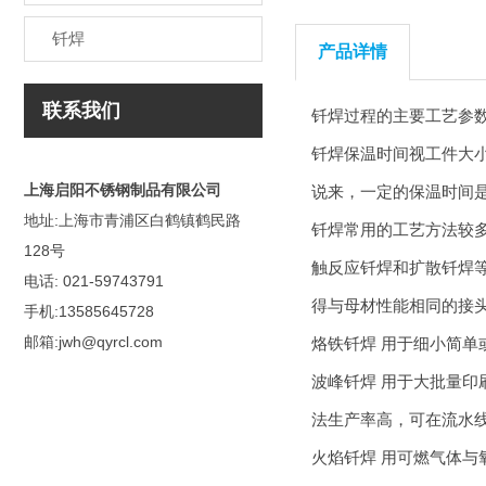
钎焊
产品详情
联系我们
钎焊
过程的主要工艺参
钎焊
保温时间视工件大
上海启阳不锈钢制品有限公司
说来，一定的保温时间
地址:上海市青浦区白鹤镇鹤民路
钎焊
常用的工艺方法较
128号
触反应
钎焊
和扩散
钎焊
电话: 021-59743791
得与母材性能相同的接
手机:13585645728
邮箱:jwh@qyrcl.com
烙铁
钎焊
用于细小简单
波峰
钎焊
用于大批量印
法生产率高，可在流水
火焰
钎焊
用可燃气体与