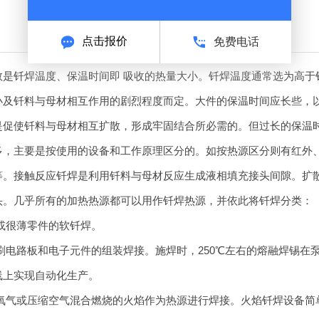
点击报价
免费电话
数是
钎焊
温度、保温时间即 吸收的热量大小。
钎焊
温度通常选为高于钎
小及钎料与母材相互作用的剧烈程度而定。大件的保温时间应长些，
是促使钎料与母材相互扩散，形成牢固结合所必需的。但过长的保温
多，主要是按使用的设备和工作原理区分的。如按热源区分则有红外
等。接触反应
钎焊
是利用钎料与母材反应生成液相填充接头间隙。扩
头。几乎所有的加热热源都可以用作
钎焊
热源，并依此将
钎焊
分类：
或很薄零件的软
钎焊
。
刷电路板和电子元件的组装焊接。施焊时，250℃左右的熔融焊锡在
线上实现自动化生产。
氧气或压缩空气混合燃烧的火焰作为热源进行焊接。火焰
钎焊
设备简