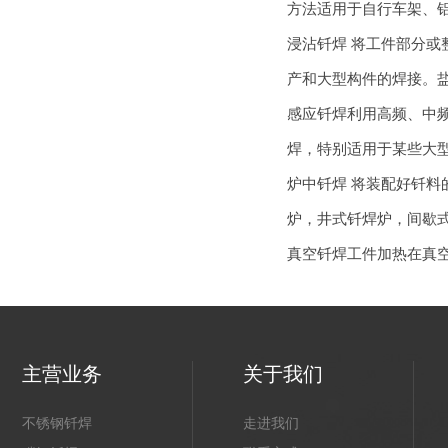
方法适用于自行车架、
浸沾
钎焊
将工件部分或
产和大型构件的焊接。
感应
钎焊
利用高频、中
焊
，特别适用于某些大
炉中
钎焊
将装配好钎料
炉，井式
钎焊
炉，间歇
真空
钎焊
工件加热在真
主营业务
关于我们
不锈钢钎焊
走进我们