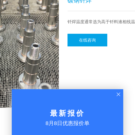
碳钢钎焊
钎焊温度通常选为高于钎料液相线温度
在线咨询
最新报价
8月8日优惠报价单