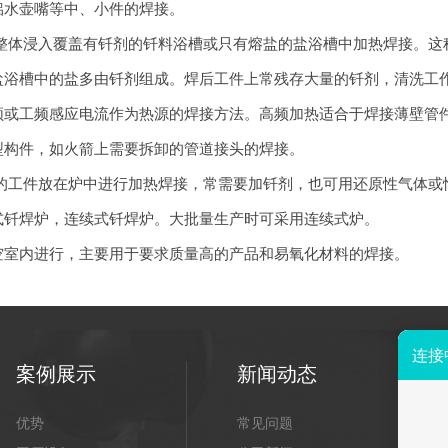
铝水壶嘴等中、小件的焊接。
整体浸入覆盖有钎剂的钎料浴槽或只有熔盐的盐浴槽中加热焊接。这
盐浴槽中的盐多由钎剂组成。焊后工件上常残存大量的钎剂，清洗工
频或工频感应电流作为热源的焊接方法。高频加热适合于焊接薄壁管
型构件，如火箭上需要拆卸的管道接头的焊接。
的工件放在炉中进行加热焊接，常需要加钎剂，也可用还原性气体或
式
钎焊
炉，连续式
钎焊
炉。大批量生产时可采用连续式炉。
空室内进行，主要用于要求质量高的产品和易氧化材料的焊接。
案例展示
新闻动态
优势
常见问题